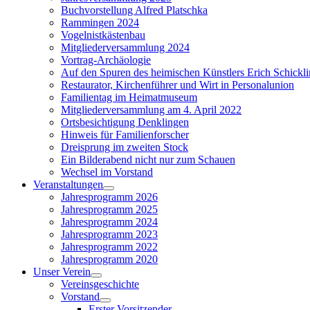
Buchvorstellung Alfred Platschka
Rammingen 2024
Vogelnistkästenbau
Mitgliederversammlung 2024
Vortrag-Archäologie
Auf den Spuren des heimischen Künstlers Erich Schickl
Restaurator, Kirchenführer und Wirt in Personalunion
Familientag im Heimatmuseum
Mitgliederversammlung am 4. April 2022
Ortsbesichtigung Denklingen
Hinweis für Familienforscher
Dreisprung im zweiten Stock
Ein Bilderabend nicht nur zum Schauen
Wechsel im Vorstand
Veranstaltungen
Show
Jahresprogramm 2026
sub
Jahresprogramm 2025
menu
Jahresprogramm 2024
Jahresprogramm 2023
Jahresprogramm 2022
Jahresprogramm 2020
Unser Verein
Show
Vereinsgeschichte
sub
Vorstand
menu
Show
Erster Vorsitzender