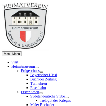
Skip
to
content
Menu
Menu
Start
Heimatmuseum
Show
Erdgeschoss
sub
Show
Bayerischer Hiasl
menu
sub
Buchloer Zeitung
menu
Turmuhren
Eisenbahn
Erster Stock
Show
Sudetendeutsche Stube
sub
Show
Treibgut des Krieges
menu
sub
Maler Bechteler