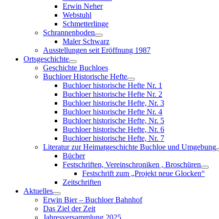
menu
Erwin Neher
Webstuhl
Schmetterlinge
Schrannenboden
Show
Maler Schwarz
sub
Ausstellungen seit Eröffnung 1987
menu
Ortsgeschichte
Show
Geschichte Buchloes
sub
Buchloer Historische Hefte
menu
Show
Buchloer historische Hefte Nr. 1
sub
Buchloer historische Hefte Nr. 2
menu
Buchloer historische Hefte, Nr. 3
Buchloer historische Hefte Nr. 4
Buchloer historische Hefte, Nr. 5
Buchloer historische Hefte, Nr. 6
Buchloer historische Hefte, Nr. 7
Literatur zur Heimatgeschichte Buchloe und Umgebung
Bücher
Festschriften, Vereinschroniken , Broschüren
Sho
Festschrift zum „Projekt neue Glocken“
sub
Zeitschriften
men
Aktuelles
Show
Erwin Bier – Buchloer Bahnhof
sub
Das Ziel der Zeit
menu
Jahresversammlung 2025