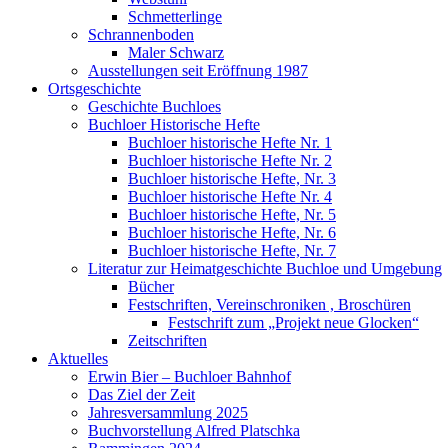
Schmetterlinge
Schrannenboden
Maler Schwarz
Ausstellungen seit Eröffnung 1987
Ortsgeschichte
Geschichte Buchloes
Buchloer Historische Hefte
Buchloer historische Hefte Nr. 1
Buchloer historische Hefte Nr. 2
Buchloer historische Hefte, Nr. 3
Buchloer historische Hefte Nr. 4
Buchloer historische Hefte, Nr. 5
Buchloer historische Hefte, Nr. 6
Buchloer historische Hefte, Nr. 7
Literatur zur Heimatgeschichte Buchloe und Umgebung
Bücher
Festschriften, Vereinschroniken , Broschüren
Festschrift zum „Projekt neue Glocken“
Zeitschriften
Aktuelles
Erwin Bier – Buchloer Bahnhof
Das Ziel der Zeit
Jahresversammlung 2025
Buchvorstellung Alfred Platschka