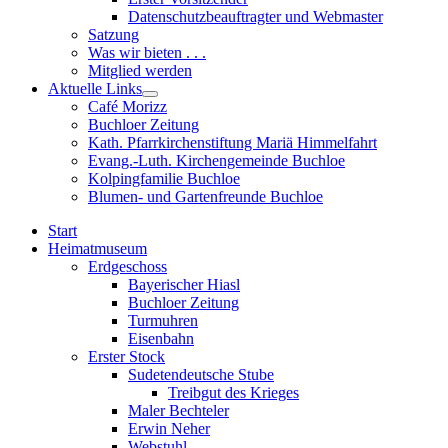
sub
Datenschutzbeauftragter und Webmaster
menu
Satzung
Was wir bieten . . .
Mitglied werden
Aktuelle Links
Show
Café Morizz
sub
Buchloer Zeitung
menu
Kath. Pfarrkirchenstiftung Mariä Himmelfahrt
Evang.-Luth. Kirchengemeinde Buchloe
Kolpingfamilie Buchloe
Blumen- und Gartenfreunde Buchloe
Start
Heimatmuseum
Erdgeschoss
Bayerischer Hiasl
Buchloer Zeitung
Turmuhren
Eisenbahn
Erster Stock
Sudetendeutsche Stube
Treibgut des Krieges
Maler Bechteler
Erwin Neher
Webstuhl