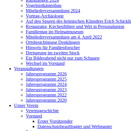
Rammingen 2024
Vogelnistkästenbau
Mitgliederversammlung 2024
Vortrag-Archäologie
Auf den Spuren des heimischen Künstlers Erich Schickl
Restaurator, Kirchenführer und Wirt in Personalunion
Familientag im Heimatmuseum
Mitgliederversammlung am 4. April 2022
Ortsbesichtigung Denklingen
Hinweis für Familienforscher
Dreisprung im zweiten Stock
Ein Bilderabend nicht nur zum Schauen
Wechsel im Vorstand
Veranstaltungen
Jahresprogramm 2026
Jahresprogramm 2025
Jahresprogramm 2024
Jahresprogramm 2023
Jahresprogramm 2022
Jahresprogramm 2020
Unser Verein
Vereinsgeschichte
Vorstand
Erster Vorsitzender
Datenschutzbeauftragter und Webmaster