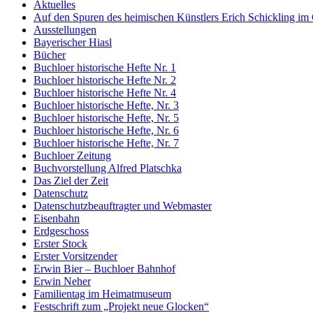
Aktuelles
Auf den Spuren des heimischen Künstlers Erich Schickling im
Ausstellungen
Bayerischer Hiasl
Bücher
Buchloer historische Hefte Nr. 1
Buchloer historische Hefte Nr. 2
Buchloer historische Hefte Nr. 4
Buchloer historische Hefte, Nr. 3
Buchloer historische Hefte, Nr. 5
Buchloer historische Hefte, Nr. 6
Buchloer historische Hefte, Nr. 7
Buchloer Zeitung
Buchvorstellung Alfred Platschka
Das Ziel der Zeit
Datenschutz
Datenschutzbeauftragter und Webmaster
Eisenbahn
Erdgeschoss
Erster Stock
Erster Vorsitzender
Erwin Bier – Buchloer Bahnhof
Erwin Neher
Familientag im Heimatmuseum
Festschrift zum „Projekt neue Glocken“