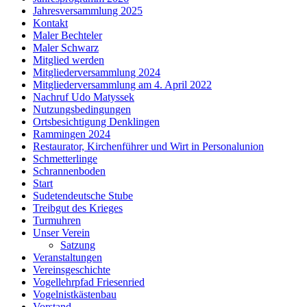
Jahresversammlung 2025
Kontakt
Maler Bechteler
Maler Schwarz
Mitglied werden
Mitgliederversammlung 2024
Mitgliederversammlung am 4. April 2022
Nachruf Udo Matyssek
Nutzungsbedingungen
Ortsbesichtigung Denklingen
Rammingen 2024
Restaurator, Kirchenführer und Wirt in Personalunion
Schmetterlinge
Schrannenboden
Start
Sudetendeutsche Stube
Treibgut des Krieges
Turmuhren
Unser Verein
Satzung
Veranstaltungen
Vereinsgeschichte
Vogellehrpfad Friesenried
Vogelnistkästenbau
Vorstand