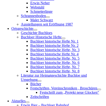
menu
Erwin Neher
Webstuhl
Schmetterlinge
Schrannenboden
Show
Maler Schwarz
sub
Ausstellungen seit Eröffnung 1987
menu
Ortsgeschichte
Show
Geschichte Buchloes
sub
Buchloer Historische Hefte
menu
Show
Buchloer historische Hefte Nr. 1
sub
Buchloer historische Hefte Nr. 2
menu
Buchloer historische Hefte, Nr. 3
Buchloer historische Hefte Nr. 4
Buchloer historische Hefte, Nr. 5
Buchloer historische Hefte, Nr. 6
Buchloer historische Hefte, Nr. 7
Buchloer historische Hefte, Nr. 8
Literatur zur Heimatgeschichte Buchloe und
Umgebung
Show
Bücher
sub
Festschriften, Vereinschroniken , Broschüren
menu
Sho
Festschrift zum „Projekt neue Glocken“
sub
Zeitschriften
men
Aktuelles
Show
Erwin Bier – Buchloer Bahnhof