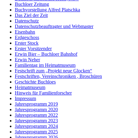
Buchloer Zeitung
Buchvorstellung Alfred Platschka
Das Ziel der Zeit
Datenschutz
Datenschutzbeauftragter und Webmaster
Eisenbahn
Erdgeschoss
Erster Stock
Erster Vorsitzender
Erwin Bier – Buchloer Bahnhof
Erwin Neher
Familientag im Heimatmuseum
Festschrift zum „Projekt neue Glocken“
Festschriften, Vereinschroniken , Broschüren
Geschichte Buchloes
Heimatmuseum
Hinweis für Familienforscher
Impressum
Jahresprogramm 2019
Jahresprogramm 2020
Jahresprogramm 2022
Jahresprogramm 2023
Jahresprogramm 2024
Jahresprogramm 2025
Jahresprogramm 2026