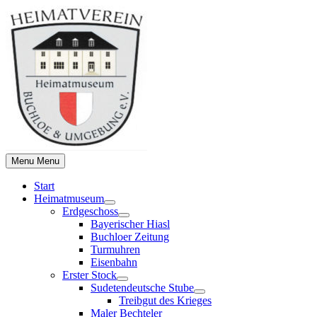
Skip
to
content
Menu
Menu
Start
Heimatmuseum
Show
Erdgeschoss
sub
Show
Bayerischer Hiasl
menu
sub
Buchloer Zeitung
menu
Turmuhren
Eisenbahn
Erster Stock
Show
Sudetendeutsche Stube
sub
Show
Treibgut des Krieges
menu
sub
Maler Bechteler