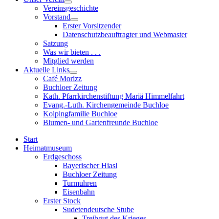
Show
Vereinsgeschichte
sub
Vorstand
menu
Show
Erster Vorsitzender
sub
Datenschutzbeauftragter und Webmaster
menu
Satzung
Was wir bieten . . .
Mitglied werden
Aktuelle Links
Show
Café Morizz
sub
Buchloer Zeitung
menu
Kath. Pfarrkirchenstiftung Mariä Himmelfahrt
Evang.-Luth. Kirchengemeinde Buchloe
Kolpingfamilie Buchloe
Blumen- und Gartenfreunde Buchloe
Start
Heimatmuseum
Erdgeschoss
Bayerischer Hiasl
Buchloer Zeitung
Turmuhren
Eisenbahn
Erster Stock
Sudetendeutsche Stube
Treibgut des Krieges