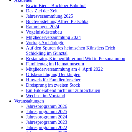
Aktuelles
Erwin Bier – Buchloer Bahnhof
Das Ziel der Zeit
Jahresversammlung 2025
Buchvorstellung Alfred Platschka
Rammingen 2024
Vogelnistkästenbau
Mitgliederversammlung 2024
Vortrag-Archäologie
Auf den Spuren des heimischen Künstlers Erich
Schickling im Günztal
Restaurator, Kirchenführer und Wirt in Personalunion
Familientag im Heimatmuseum
Mitgliederversammlung am 4. April 2022
Ortsbesichtigung Denklingen
Hinweis für Familienforscher
Dreisprung im zweiten Stock
Ein Bilderabend nicht nur zum Schauen
Wechsel im Vorstand
Veranstaltungen
Jahresprogramm 2026
Jahresprogramm 2025
Jahresprogramm 2024
Jahresprogramm 2023
Jahresprogramm 2022