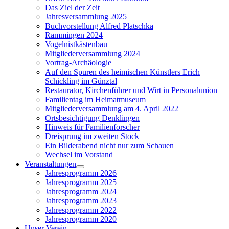
sub
Das Ziel der Zeit
menu
Jahresversammlung 2025
Buchvorstellung Alfred Platschka
Rammingen 2024
Vogelnistkästenbau
Mitgliederversammlung 2024
Vortrag-Archäologie
Auf den Spuren des heimischen Künstlers Erich
Schickling im Günztal
Restaurator, Kirchenführer und Wirt in Personalunion
Familientag im Heimatmuseum
Mitgliederversammlung am 4. April 2022
Ortsbesichtigung Denklingen
Hinweis für Familienforscher
Dreisprung im zweiten Stock
Ein Bilderabend nicht nur zum Schauen
Wechsel im Vorstand
Veranstaltungen
Show
Jahresprogramm 2026
sub
Jahresprogramm 2025
menu
Jahresprogramm 2024
Jahresprogramm 2023
Jahresprogramm 2022
Jahresprogramm 2020
Unser Verein