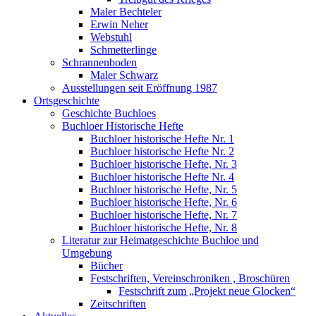
Maler Bechteler
Erwin Neher
Webstuhl
Schmetterlinge
Schrannenboden
Maler Schwarz
Ausstellungen seit Eröffnung 1987
Ortsgeschichte
Geschichte Buchloes
Buchloer Historische Hefte
Buchloer historische Hefte Nr. 1
Buchloer historische Hefte Nr. 2
Buchloer historische Hefte, Nr. 3
Buchloer historische Hefte Nr. 4
Buchloer historische Hefte, Nr. 5
Buchloer historische Hefte, Nr. 6
Buchloer historische Hefte, Nr. 7
Buchloer historische Hefte, Nr. 8
Literatur zur Heimatgeschichte Buchloe und
Umgebung
Bücher
Festschriften, Vereinschroniken , Broschüren
Festschrift zum „Projekt neue Glocken“
Zeitschriften