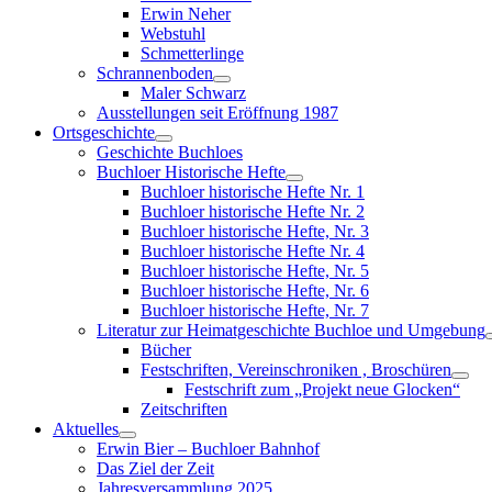
menu
Erwin Neher
Webstuhl
Schmetterlinge
Schrannenboden
Show
Maler Schwarz
sub
Ausstellungen seit Eröffnung 1987
menu
Ortsgeschichte
Show
Geschichte Buchloes
sub
Buchloer Historische Hefte
menu
Show
Buchloer historische Hefte Nr. 1
sub
Buchloer historische Hefte Nr. 2
menu
Buchloer historische Hefte, Nr. 3
Buchloer historische Hefte Nr. 4
Buchloer historische Hefte, Nr. 5
Buchloer historische Hefte, Nr. 6
Buchloer historische Hefte, Nr. 7
Literatur zur Heimatgeschichte Buchloe und Umgebung
Bücher
Festschriften, Vereinschroniken , Broschüren
Sho
Festschrift zum „Projekt neue Glocken“
sub
Zeitschriften
men
Aktuelles
Show
Erwin Bier – Buchloer Bahnhof
sub
Das Ziel der Zeit
menu
Jahresversammlung 2025