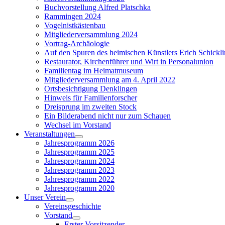
Buchvorstellung Alfred Platschka
Rammingen 2024
Vogelnistkästenbau
Mitgliederversammlung 2024
Vortrag-Archäologie
Auf den Spuren des heimischen Künstlers Erich Schickl
Restaurator, Kirchenführer und Wirt in Personalunion
Familientag im Heimatmuseum
Mitgliederversammlung am 4. April 2022
Ortsbesichtigung Denklingen
Hinweis für Familienforscher
Dreisprung im zweiten Stock
Ein Bilderabend nicht nur zum Schauen
Wechsel im Vorstand
Veranstaltungen
Show
Jahresprogramm 2026
sub
Jahresprogramm 2025
menu
Jahresprogramm 2024
Jahresprogramm 2023
Jahresprogramm 2022
Jahresprogramm 2020
Unser Verein
Show
Vereinsgeschichte
sub
Vorstand
menu
Show
Erster Vorsitzender