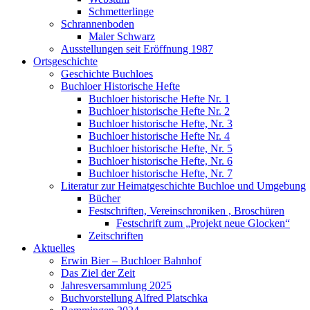
Schmetterlinge
Schrannenboden
Maler Schwarz
Ausstellungen seit Eröffnung 1987
Ortsgeschichte
Geschichte Buchloes
Buchloer Historische Hefte
Buchloer historische Hefte Nr. 1
Buchloer historische Hefte Nr. 2
Buchloer historische Hefte, Nr. 3
Buchloer historische Hefte Nr. 4
Buchloer historische Hefte, Nr. 5
Buchloer historische Hefte, Nr. 6
Buchloer historische Hefte, Nr. 7
Literatur zur Heimatgeschichte Buchloe und Umgebung
Bücher
Festschriften, Vereinschroniken , Broschüren
Festschrift zum „Projekt neue Glocken“
Zeitschriften
Aktuelles
Erwin Bier – Buchloer Bahnhof
Das Ziel der Zeit
Jahresversammlung 2025
Buchvorstellung Alfred Platschka