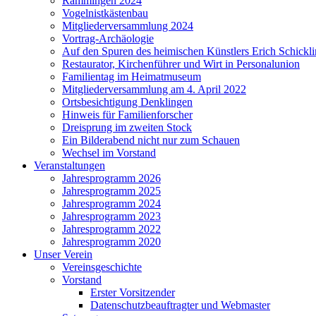
Rammingen 2024
Vogelnistkästenbau
Mitgliederversammlung 2024
Vortrag-Archäologie
Auf den Spuren des heimischen Künstlers Erich Schickl
Restaurator, Kirchenführer und Wirt in Personalunion
Familientag im Heimatmuseum
Mitgliederversammlung am 4. April 2022
Ortsbesichtigung Denklingen
Hinweis für Familienforscher
Dreisprung im zweiten Stock
Ein Bilderabend nicht nur zum Schauen
Wechsel im Vorstand
Veranstaltungen
Jahresprogramm 2026
Jahresprogramm 2025
Jahresprogramm 2024
Jahresprogramm 2023
Jahresprogramm 2022
Jahresprogramm 2020
Unser Verein
Vereinsgeschichte
Vorstand
Erster Vorsitzender
Datenschutzbeauftragter und Webmaster