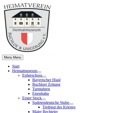
Skip
to
content
Menu
Menu
Start
Heimatmuseum
Show
Erdgeschoss
sub
Show
Bayerischer Hiasl
menu
sub
Buchloer Zeitung
menu
Turmuhren
Eisenbahn
Erster Stock
Show
Sudetendeutsche Stube
sub
Show
Treibgut des Krieges
menu
sub
Maler Bechteler