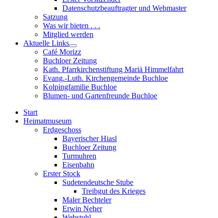
sub
Datenschutzbeauftragter und Webmaster
menu
Satzung
Was wir bieten . . .
Mitglied werden
Aktuelle Links
Show
Café Morizz
sub
Buchloer Zeitung
menu
Kath. Pfarrkirchenstiftung Mariä Himmelfahrt
Evang.-Luth. Kirchengemeinde Buchloe
Kolpingfamilie Buchloe
Blumen- und Gartenfreunde Buchloe
Start
Heimatmuseum
Erdgeschoss
Bayerischer Hiasl
Buchloer Zeitung
Turmuhren
Eisenbahn
Erster Stock
Sudetendeutsche Stube
Treibgut des Krieges
Maler Bechteler
Erwin Neher
Webstuhl