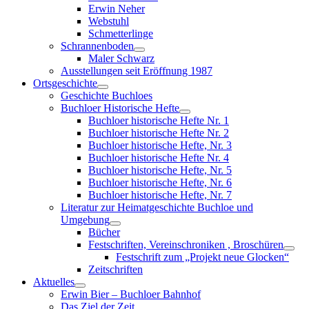
menu
Erwin Neher
Webstuhl
Schmetterlinge
Schrannenboden
Show
Maler Schwarz
sub
Ausstellungen seit Eröffnung 1987
menu
Ortsgeschichte
Show
Geschichte Buchloes
sub
Buchloer Historische Hefte
menu
Show
Buchloer historische Hefte Nr. 1
sub
Buchloer historische Hefte Nr. 2
menu
Buchloer historische Hefte, Nr. 3
Buchloer historische Hefte Nr. 4
Buchloer historische Hefte, Nr. 5
Buchloer historische Hefte, Nr. 6
Buchloer historische Hefte, Nr. 7
Literatur zur Heimatgeschichte Buchloe und
Umgebung
Show
Bücher
sub
Festschriften, Vereinschroniken , Broschüren
menu
Sho
Festschrift zum „Projekt neue Glocken“
sub
Zeitschriften
men
Aktuelles
Show
Erwin Bier – Buchloer Bahnhof
sub
Das Ziel der Zeit