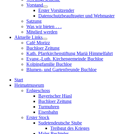
sub
Vorstand
menu
Show
Erster Vorsitzender
sub
Datenschutzbeauftragter und Webmaster
menu
Satzung
Was wir bieten . . .
Mitglied werden
Aktuelle Links
Show
Café Morizz
sub
Buchloer Zeitung
menu
Kath. Pfarrkirchenstiftung Mariä Himmelfahrt
Evang.-Luth. Kirchengemeinde Buchloe
Kolpingfamilie Buchloe
Blumen- und Gartenfreunde Buchloe
Start
Heimatmuseum
Erdgeschoss
Bayerischer Hiasl
Buchloer Zeitung
Turmuhren
Eisenbahn
Erster Stock
Sudetendeutsche Stube
Treibgut des Krieges
Maler Bechteler