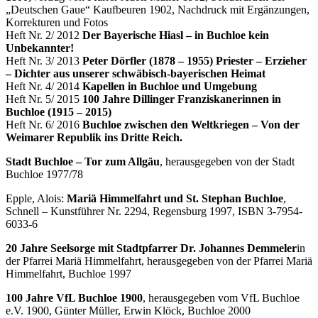
„Deutschen Gaue“ Kaufbeuren 1902, Nachdruck mit Ergänzungen,
Korrekturen und Fotos
Heft Nr. 2/ 2012
Der Bayerische Hiasl – in Buchloe kein
Unbekannter!
Heft Nr. 3/ 2013
Peter Dörfler (1878 – 1955) Priester – Erzieher
– Dichter aus unserer schwäbisch-bayerischen Heimat
Heft Nr. 4/ 2014
Kapellen in Buchloe und Umgebung
Heft Nr. 5/ 2015
100 Jahre Dillinger Franziskanerinnen in
Buchloe (1915 – 2015)
Heft Nr. 6/ 2016
Buchloe zwischen den Weltkriegen – Von der
Weimarer Republik ins Dritte Reich.
Stadt Buchloe – Tor zum Allgäu
, herausgegeben von der Stadt
Buchloe 1977/78
Epple, Alois:
Mariä Himmelfahrt und St. Stephan Buchloe
,
Schnell – Kunstführer Nr. 2294, Regensburg 1997, ISBN 3-7954-
6033-6
20 Jahre Seelsorge mit Stadtpfarrer Dr. Johannes Demmeler
in
der Pfarrei Mariä Himmelfahrt, herausgegeben von der Pfarrei Mariä
Himmelfahrt, Buchloe 1997
100 Jahre VfL Buchloe 1900
, herausgegeben vom VfL Buchloe
e.V. 1900, Günter Müller, Erwin Klöck, Buchloe 2000