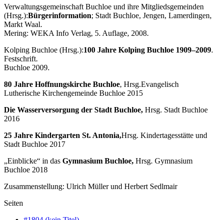
Verwaltungsgemeinschaft Buchloe und ihre Mitgliedsgemeinden
(Hrsg.):
B
ü
rgerinformation
; Stadt Buchloe, Jengen, Lamerdingen,
Markt Waal.
Mering: WEKA Info Verlag, 5. Auflage, 2008.
Kolping Buchloe (Hrsg.):
100 Jahre Kolping Buchloe 1909–2009
.
Festschrift.
Buchloe 2009.
80 Jahre Hoffnungskirche Buchloe
, Hrsg.Evangelisch
Lutherische Kirchengemeinde Buchloe 2015
Die Wasserversorgung der Stadt Buchloe,
Hrsg. Stadt Buchloe
2016
25 Jahre Kindergarten St. Antonia,
Hrsg. Kindertagesstätte und
Stadt Buchloe 2017
„Einblicke“ in das
Gymnasium Buchloe,
Hrsg. Gymnasium
Buchloe 2018
Zusammenstellung: Ulrich Müller und Herbert Sedlmair
Seiten
#1804 (kein Titel)