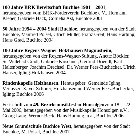
100 Jahre BRK Bereitschaft Buchloe 1901 – 2001
,
herausgegeben vom BRK-Förderverein Buchloe e.V., Hermann
Kleber, Gabriele Hack, Cornelia Ast, Buchloe 2001
50 Jahre 1954 – 2004 Stadt Buchloe
, herausgegeben von der Stadt
Buchloe, Manfred Poisel, Ulrich Müller, Franz Greif, Hans Hartung,
Hans Grad, Buchloe 2004
100 Jahre Regens Wagner Holzhausen Magnusheim
,
herausgegeben von der Regens-Wagner-Stiftung, Anette Böckler,
Sr. Willehad Gradl, Gabriele Kirschner, Gertrud Driendl, Karl
Haltenberger, Joachim Drechsel, Dr. Werner Fees-Buchecker, Ulrich
Hauser, Igling-Holzhausen 2004
Rindenkapelle Holzhausen
, Herausgeber: Gemeinde Igling,
Verfasser: Xaver Schorer, Holzhausen und Werner Fees-Buchecker,
Igling; Buchloe 2006
Festschrift zum
49. Bezirksmusikfest in Honsolgen
vom 18. – 22.
Mai 2006, herausgegeben von der Musikkapelle Honsolgen e.V.,
Georg Lang, Werner Beck, Hans Hartung, u.a., Buchloe 2006
Neue Grundschule Buchloe West
, herausgegeben von der Stadt
Buchloe, M. Poisel, Buchloe 2007