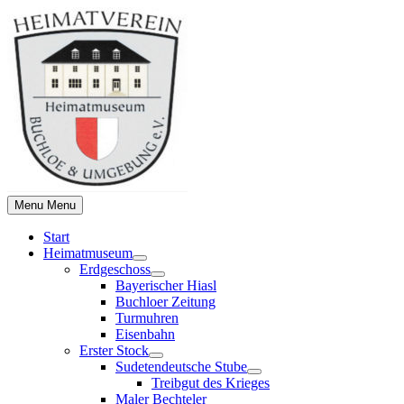
Skip
to
content
Menu
Menu
Start
Heimatmuseum
Show
Erdgeschoss
sub
Show
Bayerischer Hiasl
menu
sub
Buchloer Zeitung
menu
Turmuhren
Eisenbahn
Erster Stock
Show
Sudetendeutsche Stube
sub
Show
Treibgut des Krieges
menu
sub
Maler Bechteler