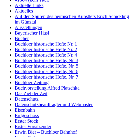
Aktuelle Links
Aktuelles
Auf den Spuren des heimischen Künstlers Erich Schickling
im Günztal
Ausstellungen
Bayerischer Hiasl
Bücher
Buchloer historische Hefte Nr. 1
Buchloer historische Hefte Nr. 2
Buchloer historische Hefte Nr. 4
Buchloer historische Hefte, Nr. 3
Buchloer historische Hefte, Nr. 5
Buchloer historische Hefte, Nr. 6
Buchloer historische Hefte, Nr. 7
Buchloer Zeitung
Buchvorstellung Alfred Platschka
Das Ziel der Zeit
Datenschutz
Datenschutzbeauftragter und Webmaster
Eisenbahn
Erdgeschoss
Erster Stock
Erster Vorsitzender
Erwin Bier – Buchloer Bahnhof