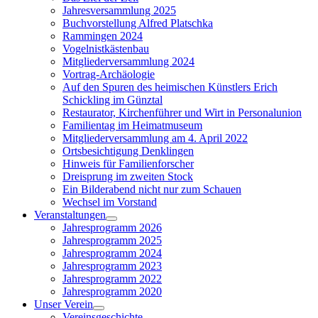
menu
Jahresversammlung 2025
Buchvorstellung Alfred Platschka
Rammingen 2024
Vogelnistkästenbau
Mitgliederversammlung 2024
Vortrag-Archäologie
Auf den Spuren des heimischen Künstlers Erich
Schickling im Günztal
Restaurator, Kirchenführer und Wirt in Personalunion
Familientag im Heimatmuseum
Mitgliederversammlung am 4. April 2022
Ortsbesichtigung Denklingen
Hinweis für Familienforscher
Dreisprung im zweiten Stock
Ein Bilderabend nicht nur zum Schauen
Wechsel im Vorstand
Veranstaltungen
Show
Jahresprogramm 2026
sub
Jahresprogramm 2025
menu
Jahresprogramm 2024
Jahresprogramm 2023
Jahresprogramm 2022
Jahresprogramm 2020
Unser Verein
Show
Vereinsgeschichte