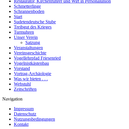
Restaurator, Kirchenführer und Wirt in Personalunion
Schmetterlinge
Schrannenboden
Start
Sudetendeutsche Stube
Treibgut des Krieges
Turmuhren
Unser Verein
Satzung
Veranstaltungen
Vereinsgeschichte
Vogellehrpfad Friesenried
Vogelnistkästenbau
Vorstand
Vortrag-Archäologie
Was wir bieten . . .
Webstuhl
Zeitschriften
Navigation
Impressum
Datenschutz
Nutzungsbedingungen
Kontakt