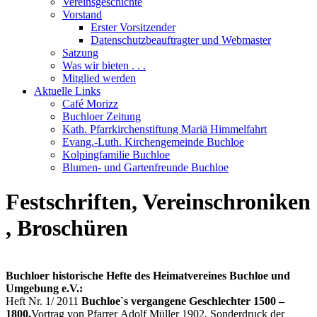
Vereinsgeschichte
Vorstand
Erster Vorsitzender
Datenschutzbeauftragter und Webmaster
Satzung
Was wir bieten . . .
Mitglied werden
Aktuelle Links
Café Morizz
Buchloer Zeitung
Kath. Pfarrkirchenstiftung Mariä Himmelfahrt
Evang.-Luth. Kirchengemeinde Buchloe
Kolpingfamilie Buchloe
Blumen- und Gartenfreunde Buchloe
Festschriften, Vereinschroniken
, Broschüren
Buchloer historische Hefte des Heimatvereines Buchloe und
Umgebung e.V.:
Heft Nr. 1/ 2011
Buchloe`s vergangene Geschlechter 1500 –
1800,
Vortrag von Pfarrer Adolf Müller 1902, Sonderdruck der