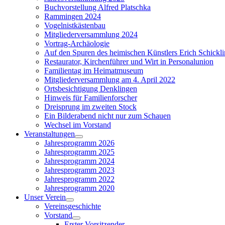
Buchvorstellung Alfred Platschka
Rammingen 2024
Vogelnistkästenbau
Mitgliederversammlung 2024
Vortrag-Archäologie
Auf den Spuren des heimischen Künstlers Erich Schickl
Restaurator, Kirchenführer und Wirt in Personalunion
Familientag im Heimatmuseum
Mitgliederversammlung am 4. April 2022
Ortsbesichtigung Denklingen
Hinweis für Familienforscher
Dreisprung im zweiten Stock
Ein Bilderabend nicht nur zum Schauen
Wechsel im Vorstand
Veranstaltungen
Show
Jahresprogramm 2026
sub
Jahresprogramm 2025
menu
Jahresprogramm 2024
Jahresprogramm 2023
Jahresprogramm 2022
Jahresprogramm 2020
Unser Verein
Show
Vereinsgeschichte
sub
Vorstand
menu
Show
Erster Vorsitzender