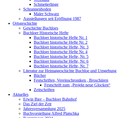
Schmetterlinge
Schrannenboden
Maler Schwarz
Ausstellungen seit Eröffnung 1987
Ortsgeschichte
Geschichte Buchloes
Buchloer Historische Hefte
Buchloer historische Hefte Nr. 1
Buchloer historische Hefte Nr. 2
Buchloer historische Hefte, Nr. 3
Buchloer historische Hefte Nr. 4
Buchloer historische Hefte, Nr. 5
Buchloer historische Hefte, Nr. 6
Buchloer historische Hefte, Nr. 7
Literatur zur Heimatgeschichte Buchloe und Umgebung
Bücher
Festschriften, Vereinschroniken , Broschüren
Festschrift zum „Projekt neue Glocken“
Zeitschriften
Aktuelles
Erwin Bier – Buchloer Bahnhof
Das Ziel der Zeit
Jahresversammlung 2025
Buchvorstellung Alfred Platschka