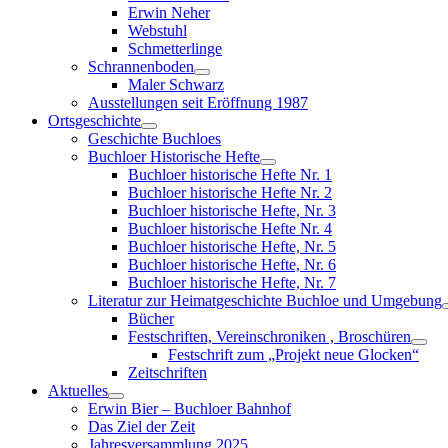
menu
Erwin Neher
Webstuhl
Schmetterlinge
Schrannenboden
Show
Maler Schwarz
sub
Ausstellungen seit Eröffnung 1987
menu
Ortsgeschichte
Show
Geschichte Buchloes
sub
Buchloer Historische Hefte
menu
Show
Buchloer historische Hefte Nr. 1
sub
Buchloer historische Hefte Nr. 2
menu
Buchloer historische Hefte, Nr. 3
Buchloer historische Hefte Nr. 4
Buchloer historische Hefte, Nr. 5
Buchloer historische Hefte, Nr. 6
Buchloer historische Hefte, Nr. 7
Literatur zur Heimatgeschichte Buchloe und Umgebung
Bücher
Festschriften, Vereinschroniken , Broschüren
Sho
Festschrift zum „Projekt neue Glocken“
sub
Zeitschriften
men
Aktuelles
Show
Erwin Bier – Buchloer Bahnhof
sub
Das Ziel der Zeit
menu
Jahresversammlung 2025