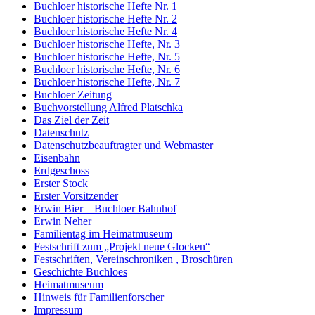
Buchloer historische Hefte Nr. 1
Buchloer historische Hefte Nr. 2
Buchloer historische Hefte Nr. 4
Buchloer historische Hefte, Nr. 3
Buchloer historische Hefte, Nr. 5
Buchloer historische Hefte, Nr. 6
Buchloer historische Hefte, Nr. 7
Buchloer Zeitung
Buchvorstellung Alfred Platschka
Das Ziel der Zeit
Datenschutz
Datenschutzbeauftragter und Webmaster
Eisenbahn
Erdgeschoss
Erster Stock
Erster Vorsitzender
Erwin Bier – Buchloer Bahnhof
Erwin Neher
Familientag im Heimatmuseum
Festschrift zum „Projekt neue Glocken“
Festschriften, Vereinschroniken , Broschüren
Geschichte Buchloes
Heimatmuseum
Hinweis für Familienforscher
Impressum