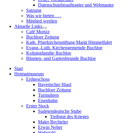
sub
Datenschutzbeauftragter und Webmaster
menu
Satzung
Was wir bieten . . .
Mitglied werden
Aktuelle Links
Show
Café Morizz
sub
Buchloer Zeitung
menu
Kath. Pfarrkirchenstiftung Mariä Himmelfahrt
Evang.-Luth. Kirchengemeinde Buchloe
Kolpingfamilie Buchloe
Blumen- und Gartenfreunde Buchloe
Start
Heimatmuseum
Erdgeschoss
Bayerischer Hiasl
Buchloer Zeitung
Turmuhren
Eisenbahn
Erster Stock
Sudetendeutsche Stube
Treibgut des Krieges
Maler Bechteler
Erwin Neher
Webstuhl