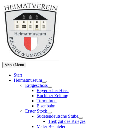
Skip
to
content
Menu
Menu
Start
Heimatmuseum
Show
Erdgeschoss
sub
Show
Bayerischer Hiasl
menu
sub
Buchloer Zeitung
menu
Turmuhren
Eisenbahn
Erster Stock
Show
Sudetendeutsche Stube
sub
Show
Treibgut des Krieges
menu
sub
Maler Bechteler