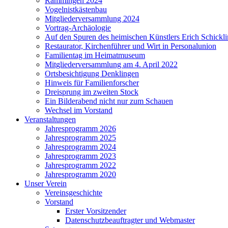
Rammingen 2024
Vogelnistkästenbau
Mitgliederversammlung 2024
Vortrag-Archäologie
Auf den Spuren des heimischen Künstlers Erich Schickl
Restaurator, Kirchenführer und Wirt in Personalunion
Familientag im Heimatmuseum
Mitgliederversammlung am 4. April 2022
Ortsbesichtigung Denklingen
Hinweis für Familienforscher
Dreisprung im zweiten Stock
Ein Bilderabend nicht nur zum Schauen
Wechsel im Vorstand
Veranstaltungen
Jahresprogramm 2026
Jahresprogramm 2025
Jahresprogramm 2024
Jahresprogramm 2023
Jahresprogramm 2022
Jahresprogramm 2020
Unser Verein
Vereinsgeschichte
Vorstand
Erster Vorsitzender
Datenschutzbeauftragter und Webmaster