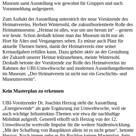
Museum samt Ausstellung wie gewohnt für Gruppen und nach
Voranmeldung aufgesperrt.
Zum Auftakt der Ausstellung unterstrich der neue Vorsitzende des
Heimatvereins, Herbert Wintersohl, die zukunftsorientierte Rolle des
Heimatmuseums: „Heimat ist alles, was um uns herum ist“ – gestern
wie heute. Schon deshalb könne man das Museum nicht nur als
Hort für Altes und Vergangenes sehen. Es müsse auch Platz für
aktuelle Themen bieten, damit der Heimatverein eine seiner
Kernaufgaben erfüllen kann. Dazu gehöre aktiv an der Gestaltung
der Zukunft unserer Heimat teilzunehmen, meinte Wintersohl.
Deshalb betonte der Vorsitzende zur Rolle des Heimatvereins im
Rahmen der UBI-Umweltwoche und modernen Ausstellungsthemen
im Museum: „Der Heimatverein ist nicht nur ein Geschichts- und
Museumsverein“.
Kein Masterplan zu erkennen
UBI-Vorsitzender Dr. Joachim Herzog sieht die Ausstellung
„Energiewende“ als gute Ergänzung zur Umweltwoche, weil sie
auch wichtige Infrastruktur-Themen wie etwa die nachhaltige
Mobilität aufgreift. Generell erhofft sich Herzog von der 12.
Umweltwoche wertvolle Impulse für die weitere Stadtentwicklung.
„Mit der Schaffung von Bauplätzen allein ist es nicht getan“, betonte
Herzog. Noch immer gebe es für Buchloe keinen Masterplan. Sein