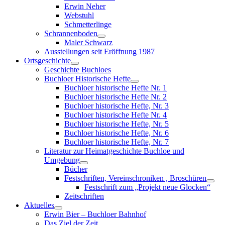
menu
Erwin Neher
Webstuhl
Schmetterlinge
Schrannenboden
Show
Maler Schwarz
sub
Ausstellungen seit Eröffnung 1987
menu
Ortsgeschichte
Show
Geschichte Buchloes
sub
Buchloer Historische Hefte
menu
Show
Buchloer historische Hefte Nr. 1
sub
Buchloer historische Hefte Nr. 2
menu
Buchloer historische Hefte, Nr. 3
Buchloer historische Hefte Nr. 4
Buchloer historische Hefte, Nr. 5
Buchloer historische Hefte, Nr. 6
Buchloer historische Hefte, Nr. 7
Literatur zur Heimatgeschichte Buchloe und
Umgebung
Show
Bücher
sub
Festschriften, Vereinschroniken , Broschüren
menu
Sho
Festschrift zum „Projekt neue Glocken“
sub
Zeitschriften
men
Aktuelles
Show
Erwin Bier – Buchloer Bahnhof
sub
Das Ziel der Zeit