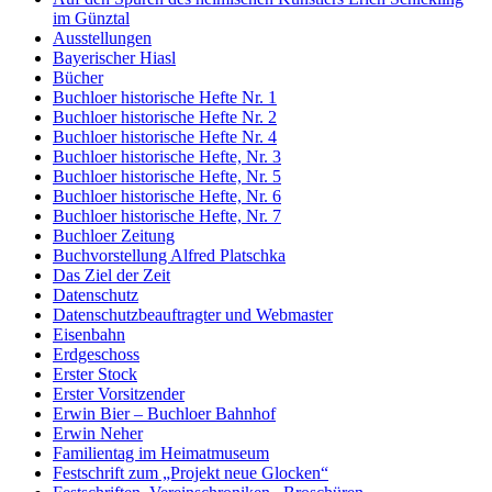
im Günztal
Ausstellungen
Bayerischer Hiasl
Bücher
Buchloer historische Hefte Nr. 1
Buchloer historische Hefte Nr. 2
Buchloer historische Hefte Nr. 4
Buchloer historische Hefte, Nr. 3
Buchloer historische Hefte, Nr. 5
Buchloer historische Hefte, Nr. 6
Buchloer historische Hefte, Nr. 7
Buchloer Zeitung
Buchvorstellung Alfred Platschka
Das Ziel der Zeit
Datenschutz
Datenschutzbeauftragter und Webmaster
Eisenbahn
Erdgeschoss
Erster Stock
Erster Vorsitzender
Erwin Bier – Buchloer Bahnhof
Erwin Neher
Familientag im Heimatmuseum
Festschrift zum „Projekt neue Glocken“