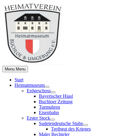
Skip
to
content
Menu
Menu
Start
Heimatmuseum
Show
Erdgeschoss
sub
Show
Bayerischer Hiasl
menu
sub
Buchloer Zeitung
menu
Turmuhren
Eisenbahn
Erster Stock
Show
Sudetendeutsche Stube
sub
Show
Treibgut des Krieges
menu
sub
Maler Bechteler