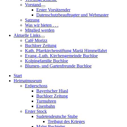
sub
Vorstand
menu
Show
Erster Vorsitzender
sub
Datenschutzbeauftragter und Webmaster
menu
Satzung
Was wir bieten . . .
Mitglied werden
Aktuelle Links
Show
Café Morizz
sub
Buchloer Zeitung
menu
Kath. Pfarrkirchenstiftung Mariä Himmelfahrt
Evang.-Luth. Kirchengemeinde Buchloe
Kolpingfamilie Buchloe
Blumen- und Gartenfreunde Buchloe
Start
Heimatmuseum
Erdgeschoss
Bayerischer Hiasl
Buchloer Zeitung
Turmuhren
Eisenbahn
Erster Stock
Sudetendeutsche Stube
Treibgut des Krieges
Maler Bechteler