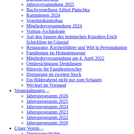
menu
Jahresversammlung 2025
Buchvorstellung Alfred Platschka
Rammingen 2024
Vogelnistkästenbau
Mitgliederversammlung 2024
Vortrag-Archäologie
Auf den Spuren des heimischen Künstlers Erich
Schickling im Günztal
Restaurator, Kirchenführer und Wirt in Personalunion
Familientag im Heimatmuseum
Mitgliederversammlung am 4. April 2022
Ortsbesichtigung Denklingen
Hinweis für Familienforscher
Dreisprung im zweiten Stock
Ein Bilderabend nicht nur zum Schauen
Wechsel im Vorstand
Veranstaltungen
Show
Jahresprogramm 2026
sub
Jahresprogramm 2025
menu
Jahresprogramm 2024
Jahresprogramm 2023
Jahresprogramm 2022
Jahresprogramm 2020
Unser Verein
Show
Vereinsgeschichte