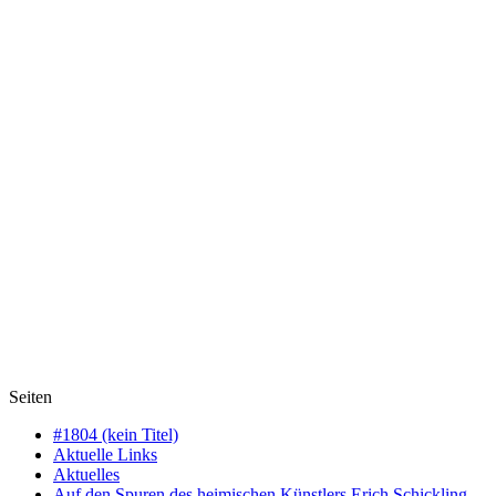
Seiten
#1804 (kein Titel)
Aktuelle Links
Aktuelles
Auf den Spuren des heimischen Künstlers Erich Schickling