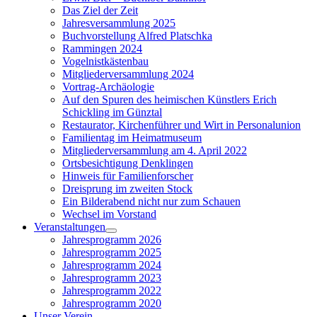
sub
Das Ziel der Zeit
menu
Jahresversammlung 2025
Buchvorstellung Alfred Platschka
Rammingen 2024
Vogelnistkästenbau
Mitgliederversammlung 2024
Vortrag-Archäologie
Auf den Spuren des heimischen Künstlers Erich
Schickling im Günztal
Restaurator, Kirchenführer und Wirt in Personalunion
Familientag im Heimatmuseum
Mitgliederversammlung am 4. April 2022
Ortsbesichtigung Denklingen
Hinweis für Familienforscher
Dreisprung im zweiten Stock
Ein Bilderabend nicht nur zum Schauen
Wechsel im Vorstand
Veranstaltungen
Show
Jahresprogramm 2026
sub
Jahresprogramm 2025
menu
Jahresprogramm 2024
Jahresprogramm 2023
Jahresprogramm 2022
Jahresprogramm 2020
Unser Verein