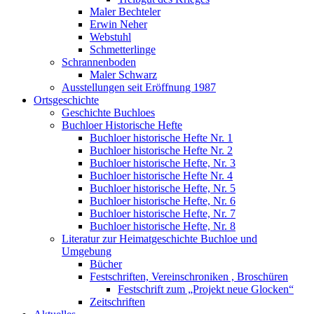
Maler Bechteler
Erwin Neher
Webstuhl
Schmetterlinge
Schrannenboden
Maler Schwarz
Ausstellungen seit Eröffnung 1987
Ortsgeschichte
Geschichte Buchloes
Buchloer Historische Hefte
Buchloer historische Hefte Nr. 1
Buchloer historische Hefte Nr. 2
Buchloer historische Hefte, Nr. 3
Buchloer historische Hefte Nr. 4
Buchloer historische Hefte, Nr. 5
Buchloer historische Hefte, Nr. 6
Buchloer historische Hefte, Nr. 7
Buchloer historische Hefte, Nr. 8
Literatur zur Heimatgeschichte Buchloe und
Umgebung
Bücher
Festschriften, Vereinschroniken , Broschüren
Festschrift zum „Projekt neue Glocken“
Zeitschriften