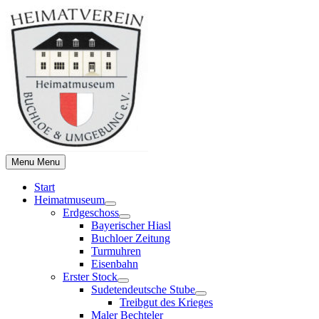
Skip
to
content
Menu
Menu
Start
Heimatmuseum
Show
Erdgeschoss
sub
Show
Bayerischer Hiasl
menu
sub
Buchloer Zeitung
menu
Turmuhren
Eisenbahn
Erster Stock
Show
Sudetendeutsche Stube
sub
Show
Treibgut des Krieges
menu
sub
Maler Bechteler