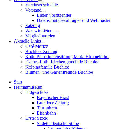
Show
Vereinsgeschichte
sub
Vorstand
menu
Show
Erster Vorsitzender
sub
Datenschutzbeauftragter und Webmaster
menu
Satzung
Was wir bieten . . .
Mitglied werden
Aktuelle Links
Show
Café Morizz
sub
Buchloer Zeitung
menu
Kath. Pfarrkirchenstiftung Mariä Himmelfahrt
Evang.-Luth. Kirchengemeinde Buchloe
Kolpingfamilie Buchloe
Blumen- und Gartenfreunde Buchloe
Start
Heimatmuseum
Erdgeschoss
Bayerischer Hiasl
Buchloer Zeitung
Turmuhren
Eisenbahn
Erster Stock
Sudetendeutsche Stube
Treibgut des Krieges