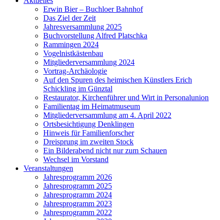
Aktuelles
Erwin Bier – Buchloer Bahnhof
Das Ziel der Zeit
Jahresversammlung 2025
Buchvorstellung Alfred Platschka
Rammingen 2024
Vogelnistkästenbau
Mitgliederversammlung 2024
Vortrag-Archäologie
Auf den Spuren des heimischen Künstlers Erich
Schickling im Günztal
Restaurator, Kirchenführer und Wirt in Personalunion
Familientag im Heimatmuseum
Mitgliederversammlung am 4. April 2022
Ortsbesichtigung Denklingen
Hinweis für Familienforscher
Dreisprung im zweiten Stock
Ein Bilderabend nicht nur zum Schauen
Wechsel im Vorstand
Veranstaltungen
Jahresprogramm 2026
Jahresprogramm 2025
Jahresprogramm 2024
Jahresprogramm 2023
Jahresprogramm 2022