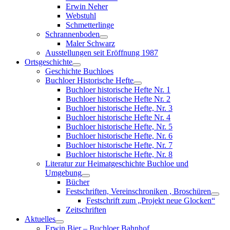
menu
Erwin Neher
Webstuhl
Schmetterlinge
Schrannenboden
Show
Maler Schwarz
sub
Ausstellungen seit Eröffnung 1987
menu
Ortsgeschichte
Show
Geschichte Buchloes
sub
Buchloer Historische Hefte
menu
Show
Buchloer historische Hefte Nr. 1
sub
Buchloer historische Hefte Nr. 2
menu
Buchloer historische Hefte, Nr. 3
Buchloer historische Hefte Nr. 4
Buchloer historische Hefte, Nr. 5
Buchloer historische Hefte, Nr. 6
Buchloer historische Hefte, Nr. 7
Buchloer historische Hefte, Nr. 8
Literatur zur Heimatgeschichte Buchloe und
Umgebung
Show
Bücher
sub
Festschriften, Vereinschroniken , Broschüren
menu
Sho
Festschrift zum „Projekt neue Glocken“
sub
Zeitschriften
men
Aktuelles
Show
Erwin Bier – Buchloer Bahnhof