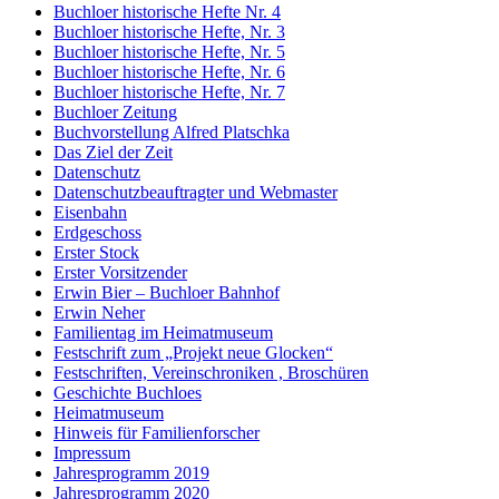
Buchloer historische Hefte Nr. 4
Buchloer historische Hefte, Nr. 3
Buchloer historische Hefte, Nr. 5
Buchloer historische Hefte, Nr. 6
Buchloer historische Hefte, Nr. 7
Buchloer Zeitung
Buchvorstellung Alfred Platschka
Das Ziel der Zeit
Datenschutz
Datenschutzbeauftragter und Webmaster
Eisenbahn
Erdgeschoss
Erster Stock
Erster Vorsitzender
Erwin Bier – Buchloer Bahnhof
Erwin Neher
Familientag im Heimatmuseum
Festschrift zum „Projekt neue Glocken“
Festschriften, Vereinschroniken , Broschüren
Geschichte Buchloes
Heimatmuseum
Hinweis für Familienforscher
Impressum
Jahresprogramm 2019
Jahresprogramm 2020