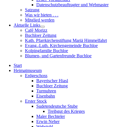
sub
Datenschutzbeauftragter und Webmaster
menu
Satzung
Was wir bieten . . .
Mitglied werden
Aktuelle Links
Show
Café Morizz
sub
Buchloer Zeitung
menu
Kath. Pfarrkirchenstiftung Mariä Himmelfahrt
Evang.-Luth. Kirchengemeinde Buchloe
Kolpingfamilie Buchloe
Blumen- und Gartenfreunde Buchloe
Start
Heimatmuseum
Erdgeschoss
Bayerischer Hiasl
Buchloer Zeitung
Turmuhren
Eisenbahn
Erster Stock
Sudetendeutsche Stube
Treibgut des Krieges
Maler Bechteler
Erwin Neher
Webstuhl