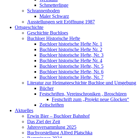
Schmetterlinge
Schrannenboden
Maler Schwarz
Ausstellungen seit Eröffnung 1987
Ortsgeschichte
Geschichte Buchloes
Buchloer Historische Hefte
Buchloer historische Hefte Nr. 1
Buchloer historische Hefte Nr. 2
Buchloer historische Hefte, Nr. 3
Buchloer historische Hefte Nr. 4
Buchloer historische Hefte, Nr. 5
Buchloer historische Hefte, Nr. 6
Buchloer historische Hefte, Nr. 7
Literatur zur Heimatgeschichte Buchloe und Umgebung
Bücher
Festschriften, Vereinschroniken , Broschüren
Festschrift zum „Projekt neue Glocken“
Zeitschriften
Aktuelles
Erwin Bier – Buchloer Bahnhof
Das Ziel der Zeit
Jahresversammlung 2025
Buchvorstellung Alfred Platschka