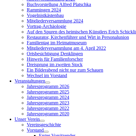
Buchvorstellung Alfred Platschka
Rammingen 2024
Vogelnistkästenbau
Mitgliederversammlung 2024
Vortrag-Archäologie
Auf den Spuren des heimischen Künstlers Erich Schickl
Restaurator, Kirchenführer und Wirt in Personalunion
Familientag im Heimatmuseum
Mitgliederversammlung am 4. April 2022
Ortsbesichtigung Denklingen
Hinweis für Familienforscher
Dreisprung im zweiten Stock
Ein Bilderabend nicht nur zum Schauen
Wechsel im Vorstand
Veranstaltungen
Show
Jahresprogramm 2026
sub
Jahresprogramm 2025
menu
Jahresprogramm 2024
Jahresprogramm 2023
Jahresprogramm 2022
Jahresprogramm 2020
Unser Verein
Show
Vereinsgeschichte
sub
Vorstand
menu
Show
Erster Vorsitzender