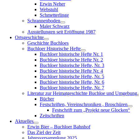
menu
Erwin Neher
Webstuhl
Schmetterlinge
Schrannenboden
Show
Maler Schwarz
sub
Ausstellungen seit Eröffnung 1987
menu
Ortsgeschichte
Show
Geschichte Buchloes
sub
Buchloer Historische Hefte
menu
Show
Buchloer historische Hefte Nr. 1
sub
Buchloer historische Hefte Nr. 2
menu
Buchloer historische Hefte, Nr. 3
Buchloer historische Hefte Nr. 4
Buchloer historische Hefte, Nr. 5
Buchloer historische Hefte, Nr. 6
Buchloer historische Hefte, Nr. 7
Literatur zur Heimatgeschichte Buchloe und Umgebung
Bücher
Festschriften, Vereinschroniken , Broschüren
Sho
Festschrift zum „Projekt neue Glocken“
sub
Zeitschriften
men
Aktuelles
Show
Erwin Bier – Buchloer Bahnhof
sub
Das Ziel der Zeit
menu
Jahresversammlung 2025