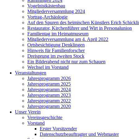
Rammingen 2024
Vogelnistkästenbau
Mitgliederversammlung 2024
Vortrag-Archäologie
Auf den Spuren des heimischen Künstlers Erich Schickl
Restaurator, Kirchenführer und Wirt in Personalunion
Familientag im Heimatmuseum
Mitgliederversammlung am 4. April 2022
Ortsbesichtigung Denklingen
Hinweis für Familienforscher
Dreisprung im zweiten Stock
Ein Bilderabend nicht nur zum Schauen
Wechsel im Vorstand
Veranstaltungen
Jahresprogramm 2026
Jahresprogramm 2025
Jahresprogramm 2024
Jahresprogramm 2023
Jahresprogramm 2022
Jahresprogramm 2020
Unser Verein
Vereinsgeschichte
Vorstand
Erster Vorsitzender
Datenschutzbeauftragter und Webmaster