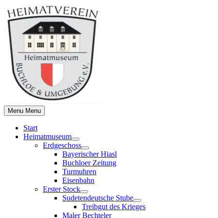
Skip
to
content
Menu
Menu
Start
Heimatmuseum
Show
Erdgeschoss
sub
Show
Bayerischer Hiasl
menu
sub
Buchloer Zeitung
menu
Turmuhren
Eisenbahn
Erster Stock
Show
Sudetendeutsche Stube
sub
Show
Treibgut des Krieges
menu
sub
Maler Bechteler