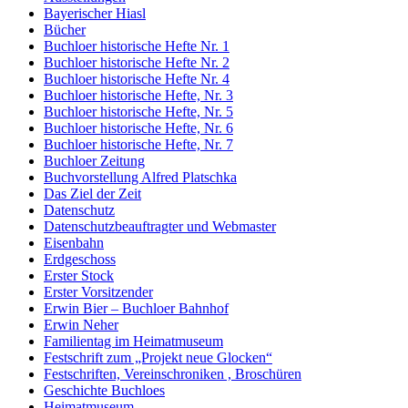
Bayerischer Hiasl
Bücher
Buchloer historische Hefte Nr. 1
Buchloer historische Hefte Nr. 2
Buchloer historische Hefte Nr. 4
Buchloer historische Hefte, Nr. 3
Buchloer historische Hefte, Nr. 5
Buchloer historische Hefte, Nr. 6
Buchloer historische Hefte, Nr. 7
Buchloer Zeitung
Buchvorstellung Alfred Platschka
Das Ziel der Zeit
Datenschutz
Datenschutzbeauftragter und Webmaster
Eisenbahn
Erdgeschoss
Erster Stock
Erster Vorsitzender
Erwin Bier – Buchloer Bahnhof
Erwin Neher
Familientag im Heimatmuseum
Festschrift zum „Projekt neue Glocken“
Festschriften, Vereinschroniken , Broschüren
Geschichte Buchloes
Heimatmuseum