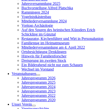
menu
Jahresversammlung 2025
Buchvorstellung Alfred Platschka
Rammingen 2024
Vogelnistkästenbau
Mitgliederversammlung 2024
Vortrag-Archäologie
Auf den Spuren des heimischen Künstlers Erich
Schickling im Günztal
Restaurator, Kirchenführer und Wirt in Personalunion
Familientag im Heimatmuseum
Mitgliederversammlung am 4. April 2022
Ortsbesichtigung Denklingen
Hinweis für Familienforscher
Dreisprung im zweiten Stock
Ein Bilderabend nicht nur zum Schauen
Wechsel im Vorstand
Veranstaltungen
Show
Jahresprogramm 2026
sub
Jahresprogramm 2025
menu
Jahresprogramm 2024
Jahresprogramm 2023
Jahresprogramm 2022
Jahresprogramm 2020
Unser Verein
Show
Vereinsgeschichte