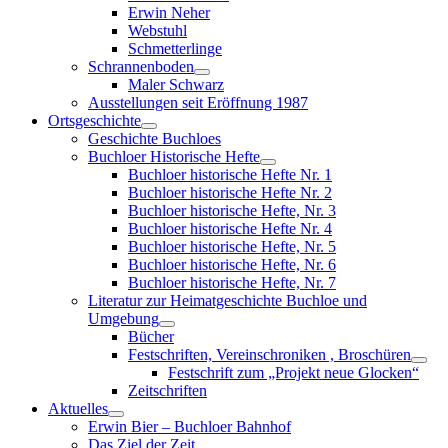
menu
Erwin Neher
Webstuhl
Schmetterlinge
Schrannenboden
Show
Maler Schwarz
sub
Ausstellungen seit Eröffnung 1987
menu
Ortsgeschichte
Show
Geschichte Buchloes
sub
Buchloer Historische Hefte
menu
Show
Buchloer historische Hefte Nr. 1
sub
Buchloer historische Hefte Nr. 2
menu
Buchloer historische Hefte, Nr. 3
Buchloer historische Hefte Nr. 4
Buchloer historische Hefte, Nr. 5
Buchloer historische Hefte, Nr. 6
Buchloer historische Hefte, Nr. 7
Literatur zur Heimatgeschichte Buchloe und
Umgebung
Show
Bücher
sub
Festschriften, Vereinschroniken , Broschüren
menu
Sho
Festschrift zum „Projekt neue Glocken“
sub
Zeitschriften
men
Aktuelles
Show
Erwin Bier – Buchloer Bahnhof
sub
Das Ziel der Zeit