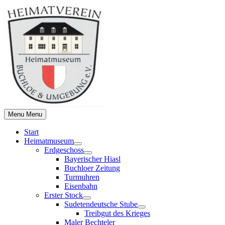
Skip
to
content
Menu
Menu
Start
Heimatmuseum
Show
Erdgeschoss
sub
Show
Bayerischer Hiasl
menu
sub
Buchloer Zeitung
menu
Turmuhren
Eisenbahn
Erster Stock
Show
Sudetendeutsche Stube
sub
Show
Treibgut des Krieges
menu
sub
Maler Bechteler