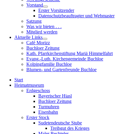
sub
Vorstand
menu
Show
Erster Vorsitzender
sub
Datenschutzbeauftragter und Webmaster
menu
Satzung
Was wir bieten . . .
Mitglied werden
Aktuelle Links
Show
Café Morizz
sub
Buchloer Zeitung
menu
Kath. Pfarrkirchenstiftung Mariä Himmelfahrt
Evang.-Luth. Kirchengemeinde Buchloe
Kolpingfamilie Buchloe
Blumen- und Gartenfreunde Buchloe
Start
Heimatmuseum
Erdgeschoss
Bayerischer Hiasl
Buchloer Zeitung
Turmuhren
Eisenbahn
Erster Stock
Sudetendeutsche Stube
Treibgut des Krieges
Maler Bechteler