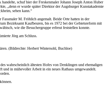
rk handelte, schuf hier der Freskenmaler Johann Joseph Anton Huber
erkte, „denn er wurde später Direktor der Augsburger Kunstakademie
ockheim, sehen kann.“
 Fassmaler M. Fröhlich angemalt. Beide Orte hatten in der
zum Bezirksamt Kaufbeuren, bis es 1972 bei der Gebietsreform mit
bisch, wie die Besuchergruppe erfreut feststellen konnte.
sümierte Jörg am Schluss.
ären. (Bildrechte: Herbert Wintersohl, Buchloe)
te des wahrscheinlich ältesten Hofes von Denklingen und ehemaligen
ft und in mühevoller Arbeit in ein neues Rathaus umgewandelt.
worden.
u können.