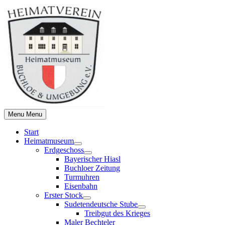
Skip
to
content
Menu
Menu
Start
Heimatmuseum
Show
Erdgeschoss
sub
Show
Bayerischer Hiasl
menu
sub
Buchloer Zeitung
menu
Turmuhren
Eisenbahn
Erster Stock
Show
Sudetendeutsche Stube
sub
Show
Treibgut des Krieges
menu
sub
Maler Bechteler