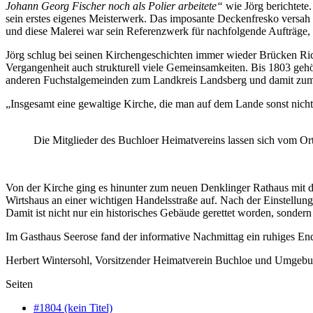
Johann Georg Fischer noch als Polier arbeitete“
wie Jörg berichtete
sein erstes eigenes Meisterwerk. Das imposante Deckenfresko versah 
und diese Malerei war sein Referenzwerk für nachfolgende Aufträge,
Jörg schlug bei seinen Kirchengeschichten immer wieder Brücken Ric
Vergangenheit auch strukturell viele Gemeinsamkeiten. Bis 1803 geh
anderen Fuchstalgemeinden zum Landkreis Landsberg und damit zum Re
„Insgesamt eine gewaltige Kirche, die man auf dem Lande sonst nicht
Die Mitglieder des Buchloer Heimatvereins lassen sich vom Ort
Von der Kirche ging es hinunter zum neuen Denklinger Rathaus mit de
Wirtshaus an einer wichtigen Handelsstraße auf. Nach der Einstellu
Damit ist nicht nur ein historisches Gebäude gerettet worden, sonde
Im Gasthaus Seerose fand der informative Nachmittag ein ruhiges En
Herbert Wintersohl, Vorsitzender Heimatverein Buchloe und Umgebu
Seiten
#1804 (kein Titel)