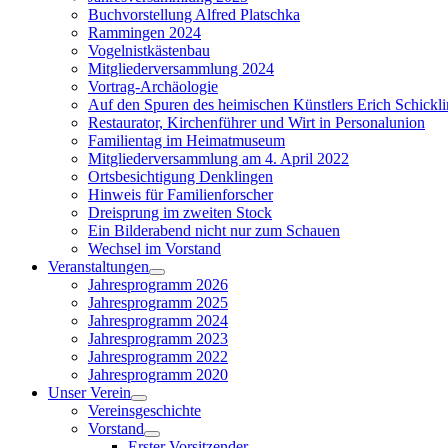
Buchvorstellung Alfred Platschka
Rammingen 2024
Vogelnistkästenbau
Mitgliederversammlung 2024
Vortrag-Archäologie
Auf den Spuren des heimischen Künstlers Erich Schickl
Restaurator, Kirchenführer und Wirt in Personalunion
Familientag im Heimatmuseum
Mitgliederversammlung am 4. April 2022
Ortsbesichtigung Denklingen
Hinweis für Familienforscher
Dreisprung im zweiten Stock
Ein Bilderabend nicht nur zum Schauen
Wechsel im Vorstand
Veranstaltungen
Show
Jahresprogramm 2026
sub
Jahresprogramm 2025
menu
Jahresprogramm 2024
Jahresprogramm 2023
Jahresprogramm 2022
Jahresprogramm 2020
Unser Verein
Show
Vereinsgeschichte
sub
Vorstand
menu
Show
Erster Vorsitzender