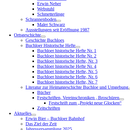
menu
Erwin Neher
Webstuhl
Schmetterlinge
Schrannenboden
Show
Maler Schwarz
sub
Ausstellungen seit Eröffnung 1987
menu
Ortsgeschichte
Show
Geschichte Buchloes
sub
Buchloer Historische Hefte
menu
Show
Buchloer historische Hefte Nr. 1
sub
Buchloer historische Hefte Nr. 2
menu
Buchloer historische Hefte, Nr. 3
Buchloer historische Hefte Nr. 4
Buchloer historische Hefte, Nr. 5
Buchloer historische Hefte, Nr. 6
Buchloer historische Hefte, Nr. 7
Literatur zur Heimatgeschichte Buchloe und Umgebung
Bücher
Festschriften, Vereinschroniken , Broschüren
Sho
Festschrift zum „Projekt neue Glocken“
sub
Zeitschriften
men
Aktuelles
Show
Erwin Bier – Buchloer Bahnhof
sub
Das Ziel der Zeit
menu
Jahresversammlung 2025