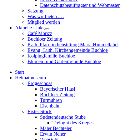
sub
Datenschutzbeauftragter und Webmaster
menu
Satzung
Was wir bieten . . .
Mitglied werden
Aktuelle Links
Show
Café Morizz
sub
Buchloer Zeitung
menu
Kath. Pfarrkirchenstiftung Mariä Himmelfahrt
Evang.-Luth. Kirchengemeinde Buchloe
Kolpingfamilie Buchloe
Blumen- und Gartenfreunde Buchloe
Start
Heimatmuseum
Erdgeschoss
Bayerischer Hiasl
Buchloer Zeitung
Turmuhren
Eisenbahn
Erster Stock
Sudetendeutsche Stube
Treibgut des Krieges
Maler Bechteler
Erwin Neher
Webstuhl