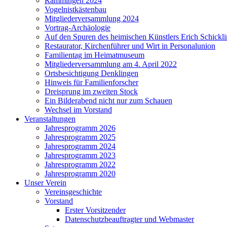
Rammingen 2024
Vogelnistkästenbau
Mitgliederversammlung 2024
Vortrag-Archäologie
Auf den Spuren des heimischen Künstlers Erich Schickl
Restaurator, Kirchenführer und Wirt in Personalunion
Familientag im Heimatmuseum
Mitgliederversammlung am 4. April 2022
Ortsbesichtigung Denklingen
Hinweis für Familienforscher
Dreisprung im zweiten Stock
Ein Bilderabend nicht nur zum Schauen
Wechsel im Vorstand
Veranstaltungen
Jahresprogramm 2026
Jahresprogramm 2025
Jahresprogramm 2024
Jahresprogramm 2023
Jahresprogramm 2022
Jahresprogramm 2020
Unser Verein
Vereinsgeschichte
Vorstand
Erster Vorsitzender
Datenschutzbeauftragter und Webmaster