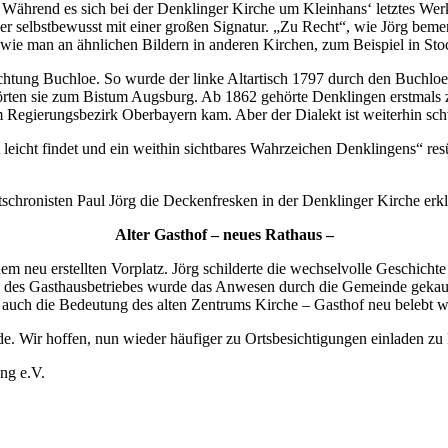
. Während es sich bei der Denklinger Kirche um Kleinhans‘ letztes We
er selbstbewusst mit einer großen Signatur. „Zu Recht“, wie Jörg bem
 wie man an ähnlichen Bildern in anderen Kirchen, zum Beispiel in St
htung Buchloe. So wurde der linke Altartisch 1797 durch den Buchloer
örten sie zum Bistum Augsburg. Ab 1862 gehörte Denklingen erstmals 
gierungsbezirk Oberbayern kam. Aber der Dialekt ist weiterhin schwä
 leicht findet und ein weithin sichtbares Wahrzeichen Denklingens“ re
schronisten Paul Jörg die Deckenfresken in der Denklinger Kirche erkl
Alter Gasthof – neues Rathaus –
m neu erstellten Vorplatz. Jörg schilderte die wechselvolle Geschich
ng des Gasthausbetriebes wurde das Anwesen durch die Gemeinde gekau
rn auch die Bedeutung des alten Zentrums Kirche – Gasthof neu belebt 
de. Wir hoffen, nun wieder häufiger zu Ortsbesichtigungen einladen z
ng e.V.