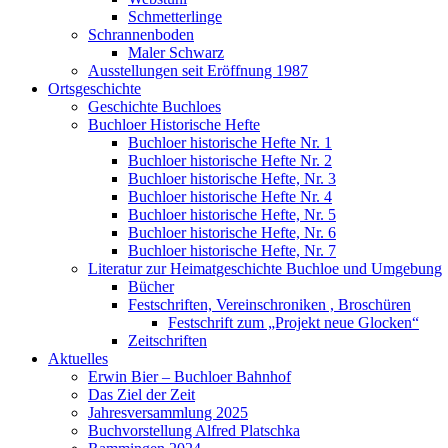
Schmetterlinge
Schrannenboden
Maler Schwarz
Ausstellungen seit Eröffnung 1987
Ortsgeschichte
Geschichte Buchloes
Buchloer Historische Hefte
Buchloer historische Hefte Nr. 1
Buchloer historische Hefte Nr. 2
Buchloer historische Hefte, Nr. 3
Buchloer historische Hefte Nr. 4
Buchloer historische Hefte, Nr. 5
Buchloer historische Hefte, Nr. 6
Buchloer historische Hefte, Nr. 7
Literatur zur Heimatgeschichte Buchloe und Umgebung
Bücher
Festschriften, Vereinschroniken , Broschüren
Festschrift zum „Projekt neue Glocken“
Zeitschriften
Aktuelles
Erwin Bier – Buchloer Bahnhof
Das Ziel der Zeit
Jahresversammlung 2025
Buchvorstellung Alfred Platschka