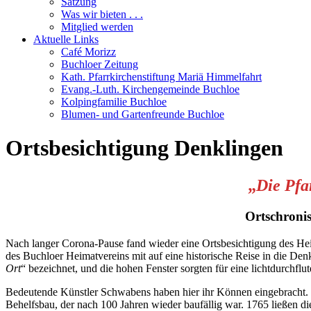
Satzung
Was wir bieten . . .
Mitglied werden
Aktuelle Links
Café Morizz
Buchloer Zeitung
Kath. Pfarrkirchenstiftung Mariä Himmelfahrt
Evang.-Luth. Kirchengemeinde Buchloe
Kolpingfamilie Buchloe
Blumen- und Gartenfreunde Buchloe
Ortsbesichtigung Denklingen
„
Die Pfa
Ortschronis
Nach langer Corona-Pause fand wieder eine Ortsbesichtigung des Hei
des Buchloer Heimatvereins mit auf eine historische Reise in die Den
Ort
“ bezeichnet, und die hohen Fenster sorgten für eine lichtdurchflu
Bedeutende Künstler Schwabens haben hier ihr Können eingebracht. 
Behelfsbau, der nach 100 Jahren wieder baufällig war. 1765 ließen 