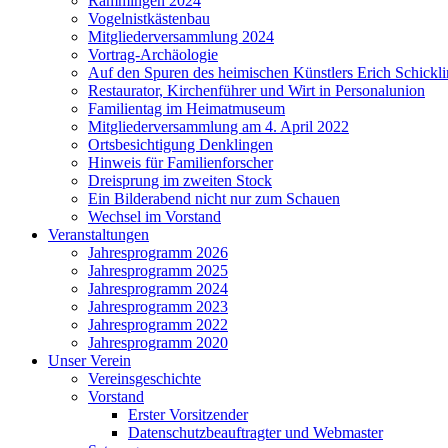
Rammingen 2024
Vogelnistkästenbau
Mitgliederversammlung 2024
Vortrag-Archäologie
Auf den Spuren des heimischen Künstlers Erich Schickl
Restaurator, Kirchenführer und Wirt in Personalunion
Familientag im Heimatmuseum
Mitgliederversammlung am 4. April 2022
Ortsbesichtigung Denklingen
Hinweis für Familienforscher
Dreisprung im zweiten Stock
Ein Bilderabend nicht nur zum Schauen
Wechsel im Vorstand
Veranstaltungen
Jahresprogramm 2026
Jahresprogramm 2025
Jahresprogramm 2024
Jahresprogramm 2023
Jahresprogramm 2022
Jahresprogramm 2020
Unser Verein
Vereinsgeschichte
Vorstand
Erster Vorsitzender
Datenschutzbeauftragter und Webmaster