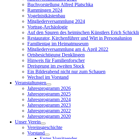
Buchvorstellung Alfred Platschka
Rammingen 2024
Vogelnistkästenbau
Mitgliederversammlung 2024
Vortrag-Archäologie
Auf den Spuren des heimischen Künstlers Erich Schickl
Restaurator, Kirchenführer und Wirt in Personalunion
Familientag im Heimatmuseum
Mitgliederversammlung am 4. April 2022
Ortsbesichtigung Denklingen
Hinweis für Familienforscher
Dreisprung im zweiten Stock
Ein Bilderabend nicht nur zum Schauen
Wechsel im Vorstand
Veranstaltungen
Show
Jahresprogramm 2026
sub
Jahresprogramm 2025
menu
Jahresprogramm 2024
Jahresprogramm 2023
Jahresprogramm 2022
Jahresprogramm 2020
Unser Verein
Show
Vereinsgeschichte
sub
Vorstand
menu
Show
Erster Vorsitzender