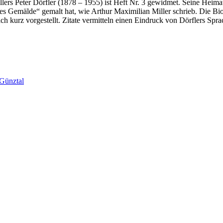
llers Peter Dörfler (1878 – 1955) ist Heft Nr. 3 gewidmet. Seine Hei
es Gemälde“ gemalt hat, wie Arthur Maximilian Miller schrieb. Die Biog
ch kurz vorgestellt. Zitate vermitteln einen Eindruck von Dörflers Sprac
 Günztal