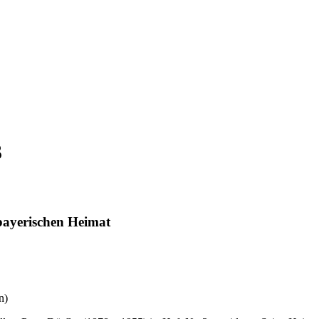
3
-bayerischen Heimat
n)