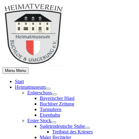
Skip
to
content
Menu
Menu
Start
Heimatmuseum
Show
Erdgeschoss
sub
Show
Bayerischer Hiasl
menu
sub
Buchloer Zeitung
menu
Turmuhren
Eisenbahn
Erster Stock
Show
Sudetendeutsche Stube
sub
Show
Treibgut des Krieges
menu
sub
Maler Bechteler