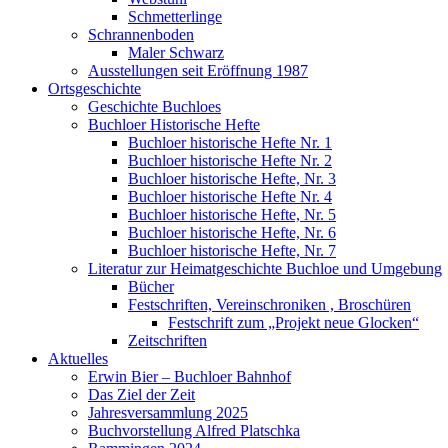
Schmetterlinge
Schrannenboden
Maler Schwarz
Ausstellungen seit Eröffnung 1987
Ortsgeschichte
Geschichte Buchloes
Buchloer Historische Hefte
Buchloer historische Hefte Nr. 1
Buchloer historische Hefte Nr. 2
Buchloer historische Hefte, Nr. 3
Buchloer historische Hefte Nr. 4
Buchloer historische Hefte, Nr. 5
Buchloer historische Hefte, Nr. 6
Buchloer historische Hefte, Nr. 7
Literatur zur Heimatgeschichte Buchloe und Umgebung
Bücher
Festschriften, Vereinschroniken , Broschüren
Festschrift zum „Projekt neue Glocken“
Zeitschriften
Aktuelles
Erwin Bier – Buchloer Bahnhof
Das Ziel der Zeit
Jahresversammlung 2025
Buchvorstellung Alfred Platschka