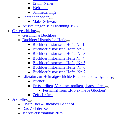
menu
Erwin Neher
Webstuhl
Schmetterlinge
Schrannenboden
Show
Maler Schwarz
sub
Ausstellungen seit Eröffnung 1987
menu
Ortsgeschichte
Show
Geschichte Buchloes
sub
Buchloer Historische Hefte
menu
Show
Buchloer historische Hefte Nr. 1
sub
Buchloer historische Hefte Nr. 2
menu
Buchloer historische Hefte, Nr. 3
Buchloer historische Hefte Nr. 4
Buchloer historische Hefte, Nr. 5
Buchloer historische Hefte, Nr. 6
Buchloer historische Hefte, Nr. 7
Literatur zur Heimatgeschichte Buchloe und Umgebung
Bücher
Festschriften, Vereinschroniken , Broschüren
Sho
Festschrift zum „Projekt neue Glocken“
sub
Zeitschriften
men
Aktuelles
Show
Erwin Bier – Buchloer Bahnhof
sub
Das Ziel der Zeit
menu
Jahresversammlung 2025