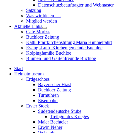
sub
Datenschutzbeauftragter und Webmaster
menu
Satzung
Was wir bieten . . .
Mitglied werden
Aktuelle Links
Show
Café Morizz
sub
Buchloer Zeitung
menu
Kath. Pfarrkirchenstiftung Mariä Himmelfahrt
Evang.-Luth. Kirchengemeinde Buchloe
Kolpingfamilie Buchloe
Blumen- und Gartenfreunde Buchloe
Start
Heimatmuseum
Erdgeschoss
Bayerischer Hiasl
Buchloer Zeitung
Turmuhren
Eisenbahn
Erster Stock
Sudetendeutsche Stube
Treibgut des Krieges
Maler Bechteler
Erwin Neher
Webstuhl