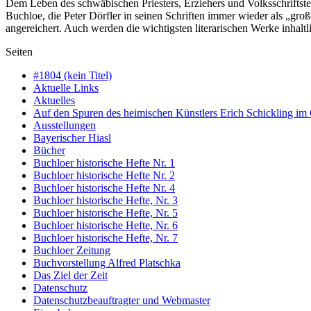
Dem Leben des schwäbischen Priesters, Erziehers und Volksschriftste
Buchloe, die Peter Dörfler in seinen Schriften immer wieder als „groß
angereichert. Auch werden die wichtigsten literarischen Werke inhaltli
Seiten
#1804 (kein Titel)
Aktuelle Links
Aktuelles
Auf den Spuren des heimischen Künstlers Erich Schickling im
Ausstellungen
Bayerischer Hiasl
Bücher
Buchloer historische Hefte Nr. 1
Buchloer historische Hefte Nr. 2
Buchloer historische Hefte Nr. 4
Buchloer historische Hefte, Nr. 3
Buchloer historische Hefte, Nr. 5
Buchloer historische Hefte, Nr. 6
Buchloer historische Hefte, Nr. 7
Buchloer Zeitung
Buchvorstellung Alfred Platschka
Das Ziel der Zeit
Datenschutz
Datenschutzbeauftragter und Webmaster