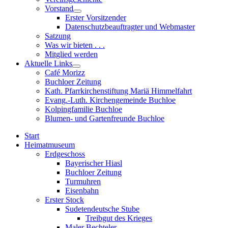
sub
Vorstand
menu
Show
Erster Vorsitzender
sub
Datenschutzbeauftragter und Webmaster
menu
Satzung
Was wir bieten . . .
Mitglied werden
Aktuelle Links
Show
Café Morizz
sub
Buchloer Zeitung
menu
Kath. Pfarrkirchenstiftung Mariä Himmelfahrt
Evang.-Luth. Kirchengemeinde Buchloe
Kolpingfamilie Buchloe
Blumen- und Gartenfreunde Buchloe
Start
Heimatmuseum
Erdgeschoss
Bayerischer Hiasl
Buchloer Zeitung
Turmuhren
Eisenbahn
Erster Stock
Sudetendeutsche Stube
Treibgut des Krieges
Maler Bechteler