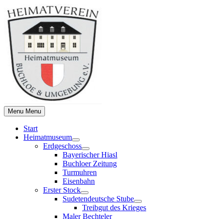
Skip
to
content
Menu
Menu
Start
Heimatmuseum
Show
Erdgeschoss
sub
Show
Bayerischer Hiasl
menu
sub
Buchloer Zeitung
menu
Turmuhren
Eisenbahn
Erster Stock
Show
Sudetendeutsche Stube
sub
Show
Treibgut des Krieges
menu
sub
Maler Bechteler