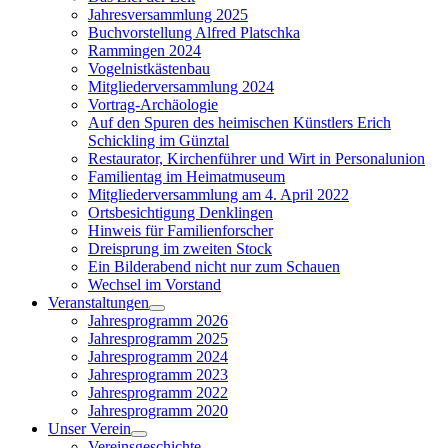
menu
Jahresversammlung 2025
Buchvorstellung Alfred Platschka
Rammingen 2024
Vogelnistkästenbau
Mitgliederversammlung 2024
Vortrag-Archäologie
Auf den Spuren des heimischen Künstlers Erich
Schickling im Günztal
Restaurator, Kirchenführer und Wirt in Personalunion
Familientag im Heimatmuseum
Mitgliederversammlung am 4. April 2022
Ortsbesichtigung Denklingen
Hinweis für Familienforscher
Dreisprung im zweiten Stock
Ein Bilderabend nicht nur zum Schauen
Wechsel im Vorstand
Veranstaltungen
Show
Jahresprogramm 2026
sub
Jahresprogramm 2025
menu
Jahresprogramm 2024
Jahresprogramm 2023
Jahresprogramm 2022
Jahresprogramm 2020
Unser Verein
Show
Vereinsgeschichte