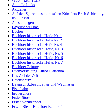
#1804 (kein Titel)
Aktuelle Links
Aktuelles
Auf den Spuren des heimischen Künstlers Erich Schickling
im Günztal
Ausstellungen
Bayerischer Hiasl
Bücher
Buchloer historische Hefte Nr. 1
Buchloer historische Hefte Nr. 2
Buchloer historische Hefte Nr. 4
Buchloer historische Hefte, Nr. 3
Buchloer historische Hefte, Nr. 5
Buchloer historische Hefte, Nr. 6
Buchloer historische Hefte, Nr. 7
Buchloer Zeitung
Buchvorstellung Alfred Platschka
Das Ziel der Zeit
Datenschutz
Datenschutzbeauftragter und Webmaster
Eisenbahn
Erdgeschoss
Erster Stock
Erster Vorsitzender
Erwin Bier – Buchloer Bahnhof