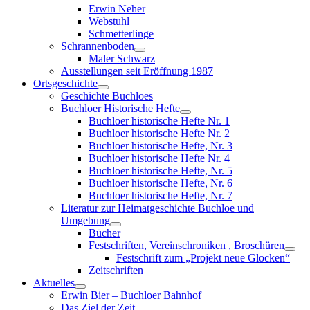
menu
Erwin Neher
Webstuhl
Schmetterlinge
Schrannenboden
Show
Maler Schwarz
sub
Ausstellungen seit Eröffnung 1987
menu
Ortsgeschichte
Show
Geschichte Buchloes
sub
Buchloer Historische Hefte
menu
Show
Buchloer historische Hefte Nr. 1
sub
Buchloer historische Hefte Nr. 2
menu
Buchloer historische Hefte, Nr. 3
Buchloer historische Hefte Nr. 4
Buchloer historische Hefte, Nr. 5
Buchloer historische Hefte, Nr. 6
Buchloer historische Hefte, Nr. 7
Literatur zur Heimatgeschichte Buchloe und
Umgebung
Show
Bücher
sub
Festschriften, Vereinschroniken , Broschüren
menu
Sho
Festschrift zum „Projekt neue Glocken“
sub
Zeitschriften
men
Aktuelles
Show
Erwin Bier – Buchloer Bahnhof
sub
Das Ziel der Zeit