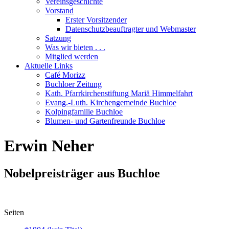
Vereinsgeschichte
Vorstand
Erster Vorsitzender
Datenschutzbeauftragter und Webmaster
Satzung
Was wir bieten . . .
Mitglied werden
Aktuelle Links
Café Morizz
Buchloer Zeitung
Kath. Pfarrkirchenstiftung Mariä Himmelfahrt
Evang.-Luth. Kirchengemeinde Buchloe
Kolpingfamilie Buchloe
Blumen- und Gartenfreunde Buchloe
Erwin Neher
Nobelpreisträger aus Buchloe
Seiten